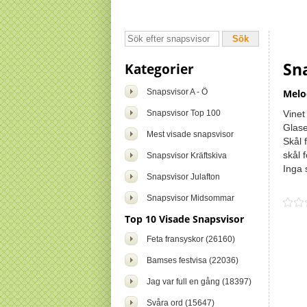
Sn
Kategorier
Snapsvisor A - Ö
Melo
Snapsvisor Top 100
Vinet
Glase
Mest visade snapsvisor
Skål 
skål f
Snapsvisor Kräftskiva
Inga 
Snapsvisor Julafton
Snapsvisor Midsommar
Top 10 Visade Snapsvisor
Feta fransyskor (26160)
Bamses festvisa (22036)
Jag var full en gång (18397)
Svåra ord (15647)