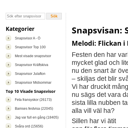
Snapsvisan: 
Kategorier
Snapsvisor A - Ö
Melodi: Flickan 
Snapsvisor Top 100
Festen den har vari
Mest visade snapsvisor
mycket glad och lit
Snapsvisor Kräftskiva
nu den snart är öv
Snapsvisor Julafton
– skiljas det blir svå
Snapsvisor Midsommar
Vi har druckit mån
Top 10 Visade Snapsvisor
nu sägs det vara d
Feta fransyskor (26173)
sista lilla nubben ta
Bamses festvisa (22045)
alla vill väl ha?
Jag var full en gång (18405)
Sillen har vi ätit
Svåra ord (15656)