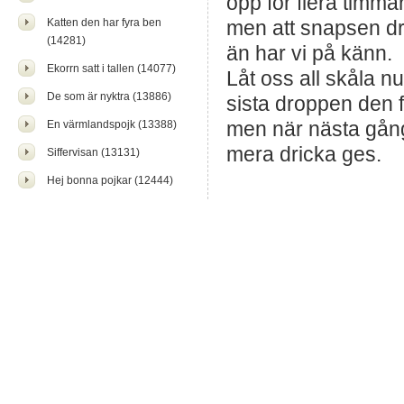
opp för flera timma
Katten den har fyra ben
men att snapsen d
(14281)
än har vi på känn.
Ekorrn satt i tallen (14077)
Låt oss all skåla nu
De som är nyktra (13886)
sista droppen den f
men när nästa gång
En värmlandspojk (13388)
mera dricka ges.
Siffervisan (13131)
Hej bonna pojkar (12444)