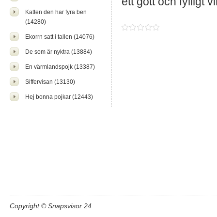
ett gott och fylligt 
Katten den har fyra ben
(14280)
Ekorrn satt i tallen (14076)
De som är nyktra (13884)
En värmlandspojk (13387)
Siffervisan (13130)
Hej bonna pojkar (12443)
Copyright © Snapsvisor 24