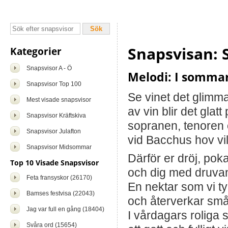
Snapsvisan: 
Kategorier
Snapsvisor A - Ö
Melodi: I sommar
Snapsvisor Top 100
Se vinet det glimma
Mest visade snapsvisor
av vin blir det glat
Snapsvisor Kräftskiva
sopranen, tenoren
Snapsvisor Julafton
vid Bacchus hov vil
Snapsvisor Midsommar
Därför er dröj, pok
Top 10 Visade Snapsvisor
och dig med druvans
Feta fransyskor (26170)
En nektar som vi t
Bamses festvisa (22043)
och återverkar sm
Jag var full en gång (18404)
I vårdagars roliga 
Svåra ord (15654)