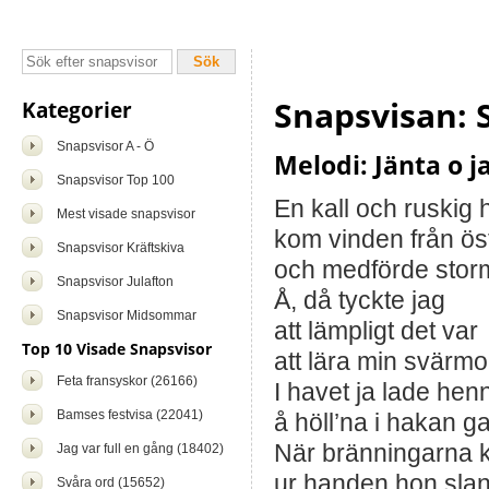
Snapsvisan: 
Kategorier
Snapsvisor A - Ö
Melodi: Jänta o j
Snapsvisor Top 100
En kall och ruskig 
Mest visade snapsvisor
kom vinden från ös
Snapsvisor Kräftskiva
och medförde sto
Snapsvisor Julafton
Å, då tyckte jag
Snapsvisor Midsommar
att lämpligt det var
Top 10 Visade Snapsvisor
att lära min svärm
Feta fransyskor (26166)
I havet ja lade hen
Bamses festvisa (22041)
å höll’na i hakan g
När bränningarna 
Jag var full en gång (18402)
ur handen hon slan
Svåra ord (15652)