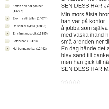
SEN DESS HAR JA
Katten den har fyra ben
(14277)
Min mors älsta bro
Ekorrn satt i tallen (14074)
han var på kontor
De som är nyktra (13883)
å jobba som själva
med väska ihand h
En värmlandspojk (13385)
små ärenden ner ti
Siffervisan (13123)
En dag hände det 
Hej bonna pojkar (12442)
blev sänd till bank
men han gick till n
SEN DESS HAR M