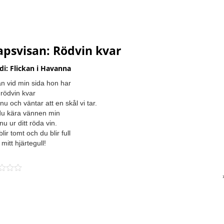
apsvisan: Rödvin kvar
di: Flickan i Havanna
an vid min sida hon har
rödvin kvar
 nu och väntar att en skål vi tar.
du kära vännen min
nu ur ditt röda vin.
lir tomt och du blir full
mitt hjärtegull!