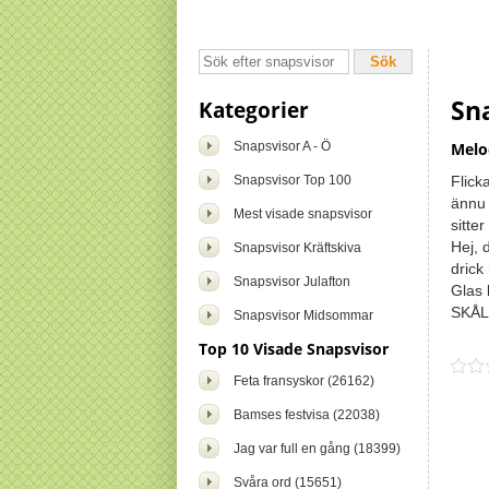
Sn
Kategorier
Snapsvisor A - Ö
Melo
Snapsvisor Top 100
Flick
ännu 
Mest visade snapsvisor
sitter
Hej, 
Snapsvisor Kräftskiva
drick 
Snapsvisor Julafton
Glas b
SKÅL 
Snapsvisor Midsommar
Top 10 Visade Snapsvisor
Feta fransyskor (26162)
Bamses festvisa (22038)
Jag var full en gång (18399)
Svåra ord (15651)