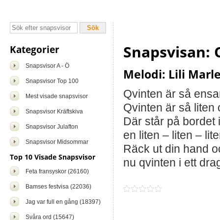
Snapsvisan: 
Kategorier
Snapsvisor A - Ö
Melodi: Lili Marl
Snapsvisor Top 100
Qvinten är så ensam
Mest visade snapsvisor
Qvinten är så liten 
Snapsvisor Kräftskiva
Där står på bordet
Snapsvisor Julafton
en liten – liten – lit
Snapsvisor Midsommar
Räck ut din hand o
Top 10 Visade Snapsvisor
nu qvinten i ett dra
Feta fransyskor (26160)
Bamses festvisa (22036)
Jag var full en gång (18397)
Svåra ord (15647)