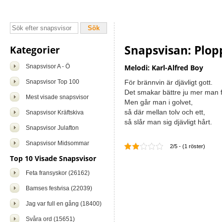
Snapsvisan: Plop
Kategorier
Snapsvisor A - Ö
Melodi: Karl-Alfred Boy
Snapsvisor Top 100
För brännvin är djävligt gott.
Det smakar bättre ju mer man f
Mest visade snapsvisor
Men går man i golvet,
så där mellan tolv och ett,
Snapsvisor Kräftskiva
så slår man sig djävligt hårt.
Snapsvisor Julafton
Snapsvisor Midsommar
2/5 - (1 röster)
Top 10 Visade Snapsvisor
Feta fransyskor (26162)
Bamses festvisa (22039)
Jag var full en gång (18400)
Svåra ord (15651)