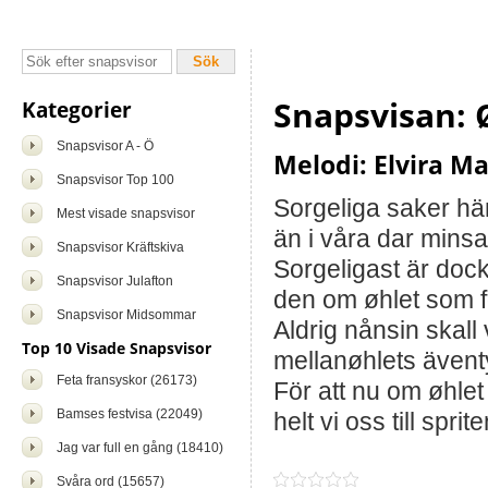
Snapsvisan: 
Kategorier
Snapsvisor A - Ö
Melodi: Elvira M
Snapsvisor Top 100
Sorgeliga saker hä
Mest visade snapsvisor
än i våra dar mins
Snapsvisor Kräftskiva
Sorgeligast är doc
Snapsvisor Julafton
den om øhlet som 
Snapsvisor Midsommar
Aldrig nånsin skall
Top 10 Visade Snapsvisor
mellanøhlets ävent
Feta fransyskor (26173)
För att nu om øhle
Bamses festvisa (22049)
helt vi oss till sprite
Jag var full en gång (18410)
Svåra ord (15657)