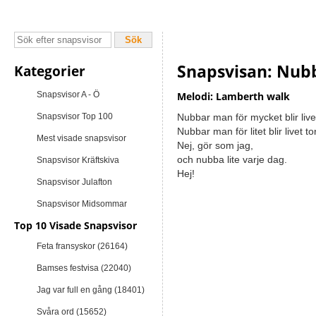
Snapsvisan: Nub
Kategorier
Snapsvisor A - Ö
Melodi: Lamberth walk
Snapsvisor Top 100
Nubbar man för mycket blir livet
Nubbar man för litet blir livet tor
Mest visade snapsvisor
Nej, gör som jag,
och nubba lite varje dag.
Snapsvisor Kräftskiva
Hej!
Snapsvisor Julafton
Snapsvisor Midsommar
Top 10 Visade Snapsvisor
Feta fransyskor (26164)
Bamses festvisa (22040)
Jag var full en gång (18401)
Svåra ord (15652)