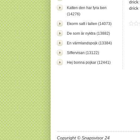
drick
Katten den har fyra ben
drick
(14276)
Ekorrn satt i tallen (14073)
De som är nyktra (13882)
En värmlandspojk (13384)
Siffervisan (13122)
Hej bonna pojkar (12441)
Copyright © Snapsvisor 24