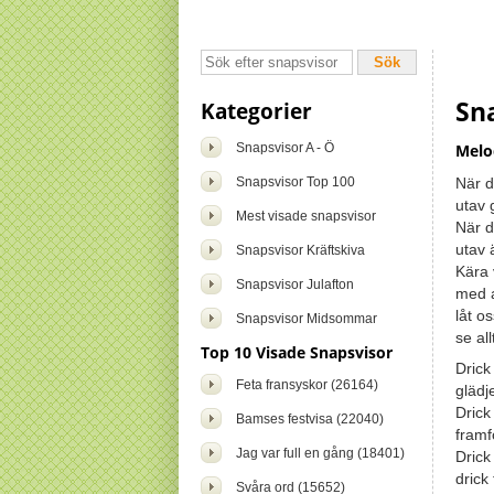
Sna
Kategorier
Snapsvisor A - Ö
Melod
Snapsvisor Top 100
När d
utav 
Mest visade snapsvisor
När d
utav 
Snapsvisor Kräftskiva
Kära 
Snapsvisor Julafton
med at
låt o
Snapsvisor Midsommar
se all
Top 10 Visade Snapsvisor
Drick 
Feta fransyskor (26164)
glädj
Drick
Bamses festvisa (22040)
framf
Jag var full en gång (18401)
Drick
drick
Svåra ord (15652)