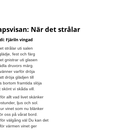
psvisan: När det strålar
i: Fjäriln vingad
et strålar uti salen
glädje, fest och färg
et gnistrar uti glasen
ädla druvors märg.
vänner varför dröja
t dröja glädjen till
ss bortom framtida slöja
t skönt vi skåda vill.
för allt vad livet skänker
estunder, ljus och sol.
 ur vinet som nu blänker
ör oss på vårat bord.
 för välgång väl Du kan det
 för värmen vinet ger