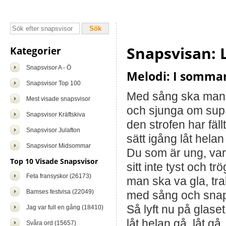
Snapsvisan: 
Kategorier
Snapsvisor A - Ö
Melodi: I sommar
Snapsvisor Top 100
Med sång ska man b
Mest visade snapsvisor
och sjunga om sup 
Snapsvisor Kräftskiva
den strofen har fällt
Snapsvisor Julafton
sätt igång låt helan
Snapsvisor Midsommar
Du som är ung, va
Top 10 Visade Snapsvisor
sitt inte tyst och tr
Feta fransyskor (26173)
man ska va gla, tra
Bamses festvisa (22049)
med sång och snaps
Så lyft nu på glaset
Jag var full en gång (18410)
låt helan gå, låt gå,
Svåra ord (15657)