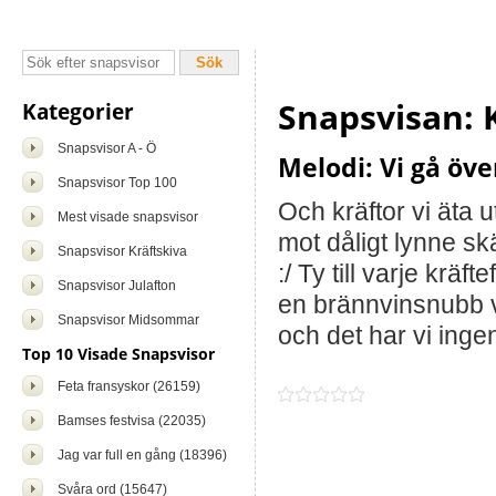
Snapsvisan: K
Kategorier
Snapsvisor A - Ö
Melodi: Vi gå öv
Snapsvisor Top 100
Och kräftor vi äta u
Mest visade snapsvisor
mot dåligt lynne sk
Snapsvisor Kräftskiva
:/ Ty till varje kräfte
Snapsvisor Julafton
en brännvinsnubb v
Snapsvisor Midsommar
och det har vi ingen
Top 10 Visade Snapsvisor
Feta fransyskor (26159)
Bamses festvisa (22035)
Jag var full en gång (18396)
Svåra ord (15647)