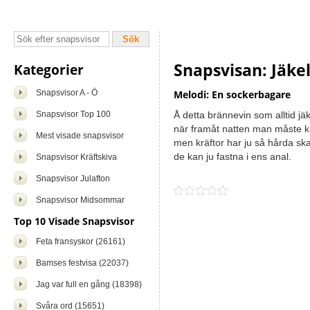
Snapsvisan: Jäke
Kategorier
Snapsvisor A - Ö
Melodi: En sockerbagare
Snapsvisor Top 100
Å detta brännevin som alltid jä
när framåt natten man måste k
Mest visade snapsvisor
men kräftor har ju så hårda ska
de kan ju fastna i ens anal.
Snapsvisor Kräftskiva
Snapsvisor Julafton
Snapsvisor Midsommar
Top 10 Visade Snapsvisor
Feta fransyskor (26161)
Bamses festvisa (22037)
Jag var full en gång (18398)
Svåra ord (15651)