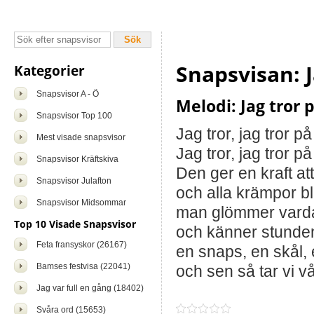
Snapsvisan: J
Kategorier
Snapsvisor A - Ö
Melodi: Jag tror
Snapsvisor Top 100
Jag tror, jag tror p
Mest visade snapsvisor
Jag tror, jag tror p
Snapsvisor Kräftskiva
Den ger en kraft at
Snapsvisor Julafton
och alla krämpor bl
Snapsvisor Midsommar
man glömmer vardag
Top 10 Visade Snapsvisor
och känner stunden
Feta fransyskor (26167)
en snaps, en skål, 
Bamses festvisa (22041)
och sen så tar vi vå
Jag var full en gång (18402)
Svåra ord (15653)