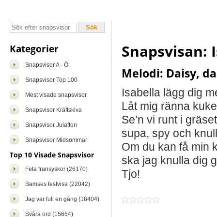
Snapsvisan: I
Kategorier
Snapsvisor A - Ö
Melodi: Daisy, da
Snapsvisor Top 100
Isabella lägg dig 
Mest visade snapsvisor
Låt mig ränna kuke
Snapsvisor Kräftskiva
Se’n vi runt i gräset
Snapsvisor Julafton
supa, spy och knull
Snapsvisor Midsommar
Om du kan få min k
Top 10 Visade Snapsvisor
ska jag knulla dig g
Feta fransyskor (26170)
Tjo!
Bamses festvisa (22042)
Jag var full en gång (18404)
Svåra ord (15654)