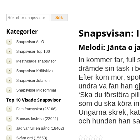
Snapsvisan: 
Kategorier
Snapsvisor A - Ö
Melodi: Jänta o j
Snapsvisor Top 100
In kommer far, full
Mest visade snapsvisor
drämde sin task i b
Snapsvisor Kräftskiva
Efter kom mor, spo
Snapsvisor Julafton
undra va fan han g
Snapsvisor Midsommar
‘Ska du förstöra pil
Top 10 Visade Snapsvisor
som du ska köra in i
Feta fransyskor (26166)
Ungarna skrek, kat
Bamses festvisa (22041)
och hunden han sat
Jag var full en gång (18402)
Svåra ord (15653)