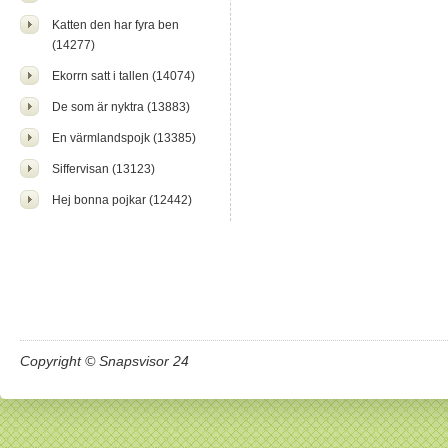
Katten den har fyra ben
(14277)
Ekorrn satt i tallen (14074)
De som är nyktra (13883)
En värmlandspojk (13385)
Siffervisan (13123)
Hej bonna pojkar (12442)
Copyright © Snapsvisor 24