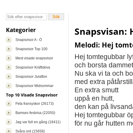
Snapsvisan: 
Kategorier
Snapsvisor A - Ö
Melodi: Hej tom
Snapsvisor Top 100
Hej tomtegubbar ly
Mest visade snapsvisor
och borsta dammet
Snapsvisor Kräftskiva
Nu ska vi ta och b
Snapsvisor Julafton
med extra påtårstil
Snapsvisor Midsommar
En extra smutt
Top 10 Visade Snapsvisor
uppå en hutt,
Feta fransyskor (26173)
den kan på livsanda
Bamses festvisa (22050)
Hej tomtegubbar ö
för nu går hutten 
Jag var full en gång (18411)
Svåra ord (15658)