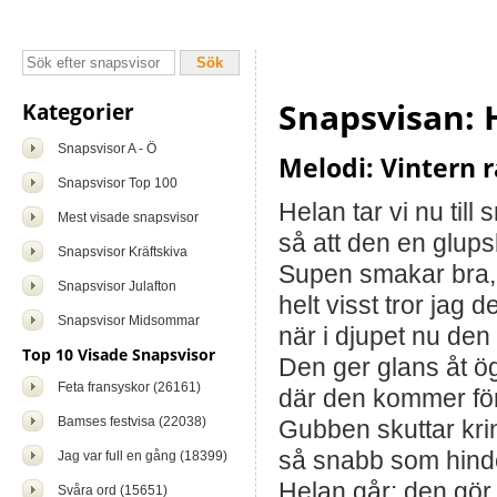
Snapsvisan: H
Kategorier
Snapsvisor A - Ö
Melodi: Vintern r
Snapsvisor Top 100
Helan tar vi nu til
Mest visade snapsvisor
så att den en glups
Snapsvisor Kräftskiva
Supen smakar bra,
Snapsvisor Julafton
helt visst tror jag d
Snapsvisor Midsommar
när i djupet nu den 
Top 10 Visade Snapsvisor
Den ger glans åt ög
Feta fransyskor (26161)
där den kommer för
Bamses festvisa (22038)
Gubben skuttar kri
så snabb som hind
Jag var full en gång (18399)
Helan går: den gör
Svåra ord (15651)