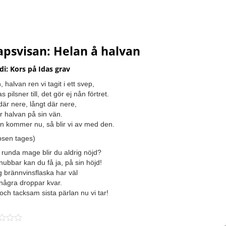
apsvisan: Helan å halvan
i: Kors på Idas grav
, halvan ren vi tagit i ett svep,
as pilsner till, det gör ej nån förtret.
är nere, långt där nere,
r halvan på sin vän.
n kommer nu, så blir vi av med den.
sen tages)
 runda mage blir du aldrig nöjd?
nubbar kan du få ja, på sin höjd!
 brännvinsflaska har väl
d några droppar kvar.
och tacksam sista pärlan nu vi tar!