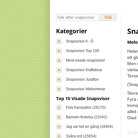
Sn
Kategorier
Snapsvisor A - Ö
Melod
Snapsvisor Top 100
Helan
ett gl
Mest visade snapsvisor
Men d
vänta
Snapsvisor Kräftskiva
Terse
Snapsvisor Julafton
(Snap
Snapsvisor Midsommar
Stora
Top 10 Visade Snapsvisor
Fyra 
Immig
Feta fransyskor (26170)
allti
Bamses festvisa (22042)
Glad 
Jag var full en gång (18404)
Svåra ord (15654)