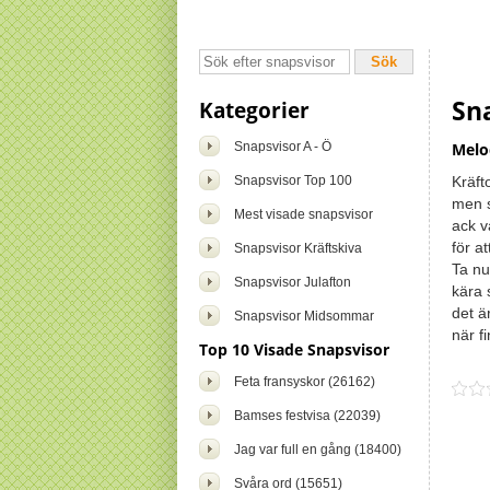
Sna
Kategorier
Snapsvisor A - Ö
Melod
Snapsvisor Top 100
Kräft
men s
Mest visade snapsvisor
ack v
för a
Snapsvisor Kräftskiva
Ta nu 
Snapsvisor Julafton
kära 
det ä
Snapsvisor Midsommar
när f
Top 10 Visade Snapsvisor
Feta fransyskor (26162)
Bamses festvisa (22039)
Jag var full en gång (18400)
Svåra ord (15651)