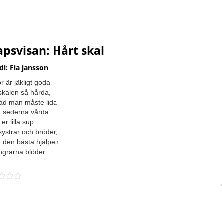
psvisan: Hårt skal
i: Fia jansson
or är jäkligt goda
kalen så hårda,
ad man måste lida
tt sederna vårda.
er lilla sup
systrar och bröder,
r den bästa hjälpen
ingrarna blöder.