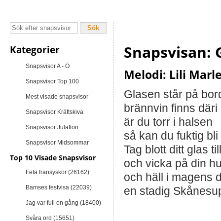
Snapsvisan: 
Kategorier
Snapsvisor A - Ö
Melodi: Lili Marl
Snapsvisor Top 100
Glasen står på bor
Mest visade snapsvisor
brännvin finns däri
Snapsvisor Kräftskiva
är du torr i halsen
Snapsvisor Julafton
så kan du fuktig bli
Snapsvisor Midsommar
Tag blott ditt glas 
Top 10 Visade Snapsvisor
och vicka på din 
Feta fransyskor (26162)
och häll i magens 
Bamses festvisa (22039)
en stadig Skånesu
Jag var full en gång (18400)
Svåra ord (15651)