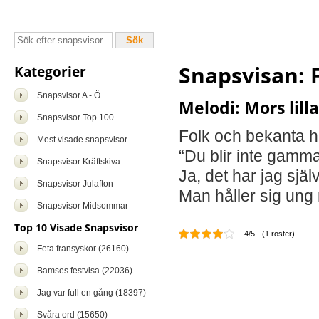
Snapsvisan: 
Kategorier
Snapsvisor A - Ö
Melodi: Mors lilla
Snapsvisor Top 100
Folk och bekanta h
Mest visade snapsvisor
“Du blir inte gamma
Snapsvisor Kräftskiva
Ja, det har jag själv
Snapsvisor Julafton
Man håller sig ung
Snapsvisor Midsommar
Top 10 Visade Snapsvisor
4/5 - (1 röster)
Feta fransyskor (26160)
Bamses festvisa (22036)
Jag var full en gång (18397)
Svåra ord (15650)