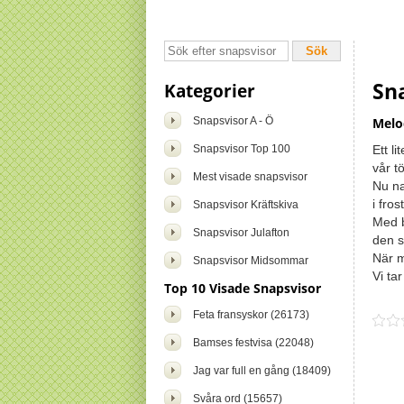
Sna
Kategorier
Snapsvisor A - Ö
Melo
Snapsvisor Top 100
Ett li
vår t
Mest visade snapsvisor
Nu na
i fro
Snapsvisor Kräftskiva
Med b
Snapsvisor Julafton
den st
När m
Snapsvisor Midsommar
Vi tar
Top 10 Visade Snapsvisor
Feta fransyskor (26173)
Bamses festvisa (22048)
Jag var full en gång (18409)
Svåra ord (15657)