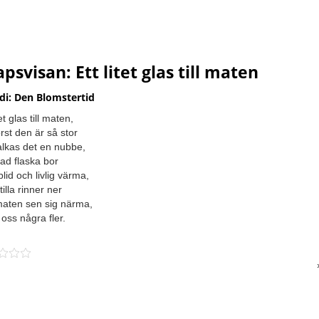
psvisan: Ett litet glas till maten
di: Den Blomstertid
tet glas till maten,
örst den är så stor
lkas det en nubbe,
stad flaska bor
lid och livlig värma,
illa rinner ner
aten sen sig närma,
 oss några fler.