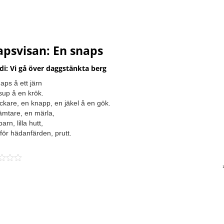
apsvisan: En snaps
di: Vi gå över daggstänkta berg
aps å ett järn
sup å en krök.
ckare, en knapp, en jäkel å en gök.
ämtare, en märla,
arn, lilla hutt,
för hädanfärden, prutt.