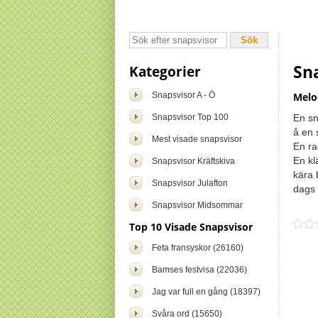
Sn
Kategorier
Snapsvisor A - Ö
Melo
Snapsvisor Top 100
En sn
å en 
Mest visade snapsvisor
En ra
En kl
Snapsvisor Kräftskiva
kära b
Snapsvisor Julafton
dags 
Snapsvisor Midsommar
Top 10 Visade Snapsvisor
Feta fransyskor (26160)
Bamses festvisa (22036)
Jag var full en gång (18397)
Svåra ord (15650)