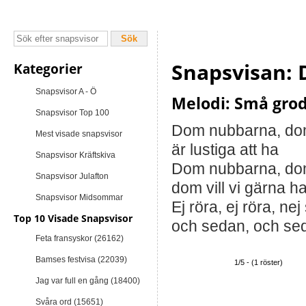
Snapsvisan:
Kategorier
Snapsvisor A - Ö
Melodi: Små gro
Snapsvisor Top 100
Dom nubbarna, do
Mest visade snapsvisor
är lustiga att ha
Snapsvisor Kräftskiva
Dom nubbarna, do
Snapsvisor Julafton
dom vill vi gärna h
Snapsvisor Midsommar
Ej röra, ej röra, nej
Top 10 Visade Snapsvisor
och sedan, och seda
Feta fransyskor (26162)
Bamses festvisa (22039)
1/5 - (1 röster)
Jag var full en gång (18400)
Svåra ord (15651)