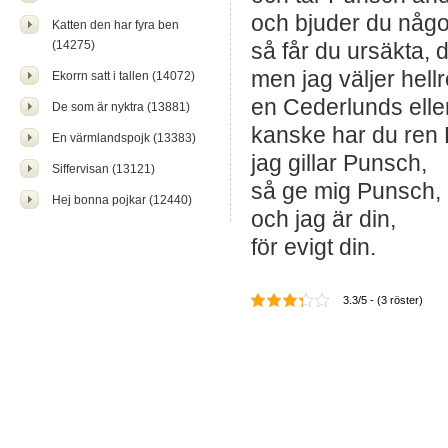
och bjuder du någo
Katten den har fyra ben
(14275)
så får du ursäkta, 
men jag väljer hell
Ekorrn satt i tallen (14072)
en Cederlunds ell
De som är nyktra (13881)
kanske har du ren P
En värmlandspojk (13383)
jag gillar Punsch,
Siffervisan (13121)
så ge mig Punsch,
Hej bonna pojkar (12440)
och jag är din,
för evigt din.
3.3/5 - (3 röster)