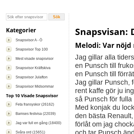
Snapsvisan:
Kategorier
Snapsvisor A - Ö
Melodi: Var nöjd 
Snapsvisor Top 100
Jag gillar alla tide
Mest visade snapsvisor
en Punsch till fruko
Snapsvisor Kräftskiva
en Punsch till förrä
Snapsvisor Julafton
Jag gillar Punsch, f
Snapsvisor Midsommar
rent kaffe gör ju in
Top 10 Visade Snapsvisor
så Punsch för fulla 
Feta fransyskor (26162)
Med konjak du lock
Bamses festvisa (22039)
den bästa Renault,
förlåt om jag chock
Jag var full en gång (18400)
och tar Punsch än
Svåra ord (15651)