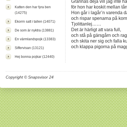
Grannas deja vill jag inte ha
för hon har koskit mellan tår
Katten den har fyra ben
Hon går i lagår’n varenda d
(14275)
och rispar spenarna på korn
Ekorrn satt i tallen (14071)
Tjolittanlej……
Det är härligt att vara full,
De som är nyktra (13881)
och stå på gärsgårn och rag
En värmlandspojk (13383)
och skita ner sig och falla ku
och klappa pigorna på mag
Siffervisan (13121)
Hej bonna pojkar (12440)
Copyright © Snapsvisor 24