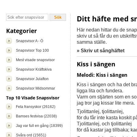
Ditt häfte med s
Kategorier
Här nedan hittar du de snapsvi
skriv ut så får du en utskrif
Snapsvisor A - Ö
samma ställe.
» Skriv ut sånghäftet
Snapsvisor Top 100
Mest visade snapsvisor
Kiss i sängen
Snapsvisor Kräftskiva
Melodi: Kiss i sängen
Snapsvisor Julafton
Kiss i sängen och ha det br
Snapsvisor Midsommar
ligga lita och fundera.
Varm om stjärten som en s
Top 10 Visade Snapsvisor
jag tror jag kissar lite mera.
Feta fransyskor (26162)
Tjolittanlej, tjolittanlej,
Bamses festvisa (22038)
för du får inte kasta koskit p
Tjolittanlej, och tjolittanlej
Jag var full en gång (18399)
för då kastar jag tillbaka; ka
Svåra ord (15651)