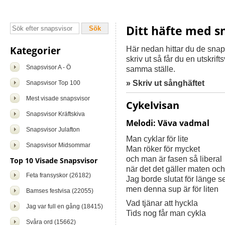
Ditt häfte med s
Kategorier
Här nedan hittar du de snapsvi
skriv ut så får du en utskrif
Snapsvisor A - Ö
samma ställe.
» Skriv ut sånghäftet
Snapsvisor Top 100
Mest visade snapsvisor
Cykelvisan
Snapsvisor Kräftskiva
Melodi: Väva vadmal
Snapsvisor Julafton
Man cyklar för lite
Snapsvisor Midsommar
Man röker för mycket
och man är fasen så liberal
Top 10 Visade Snapsvisor
när det det gäller maten och
Feta fransyskor (26182)
Jag borde slutat för länge s
men denna sup är för liten
Bamses festvisa (22055)
Vad tjänar att hyckla
Jag var full en gång (18415)
Tids nog får man cykla
Svåra ord (15662)