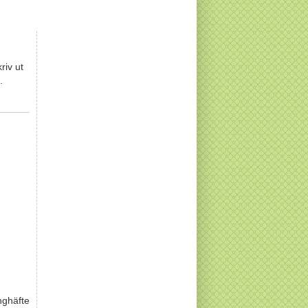
riv ut
.
nghäfte