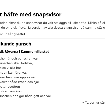
tt häfte med snapsvisor
dan hittar du de snapsvisor du valt att lägga till i ditt häfte. Klicka på sk
r du en utskriftsvänlig version av alla dessa snapsvisor på samma ställe
iv ut sånghäftet
lkande punsch
di: Rövarna i Kammomilla stad
chen är och punschen var
unschen skall förbliva,
else vi alla har
ngen kan fördriva.
unschen tinar upp så väl
valkar både kropp och själ.
botar begären
indrar besvären.
unschen den gör både gott och väl.
» Ta bort ur så