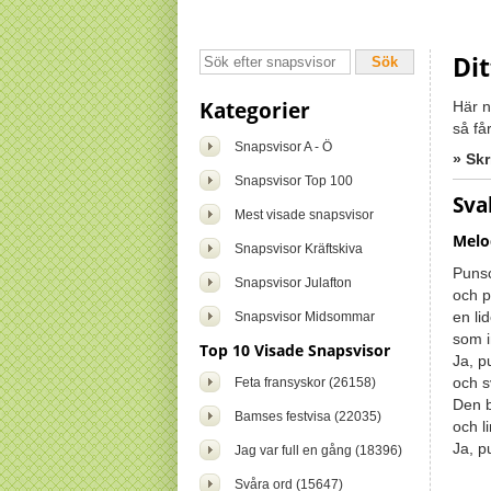
Di
Kategorier
Här ne
så få
Snapsvisor A - Ö
» Skr
Snapsvisor Top 100
Sva
Mest visade snapsvisor
Melo
Snapsvisor Kräftskiva
Puns
Snapsvisor Julafton
och p
en lid
Snapsvisor Midsommar
som i
Top 10 Visade Snapsvisor
Ja, p
och s
Feta fransyskor (26158)
Den 
Bamses festvisa (22035)
och l
Ja, p
Jag var full en gång (18396)
Svåra ord (15647)