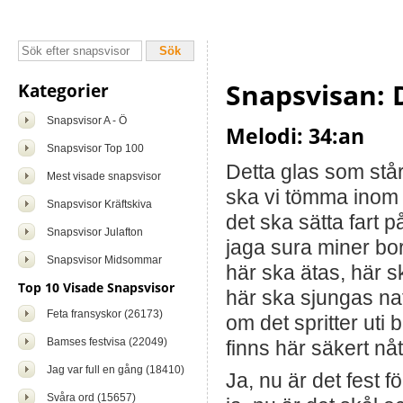
Snapsvisan: 
Kategorier
Snapsvisor A - Ö
Melodi: 34:an
Snapsvisor Top 100
Detta glas som stå
Mest visade snapsvisor
ska vi tömma inom 
Snapsvisor Kräftskiva
det ska sätta fart p
Snapsvisor Julafton
jaga sura miner bor
Snapsvisor Midsommar
här ska ätas, här s
Top 10 Visade Snapsvisor
här ska sjungas na
Feta fransyskor (26173)
om det spritter uti
Bamses festvisa (22049)
finns här säkert nå
Jag var full en gång (18410)
Ja, nu är det fest f
Svåra ord (15657)