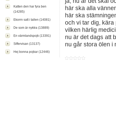
ja, nu är det skål 
Katten den har fyra ben
här ska alla vänner
(14285)
här ska stämningen
Ekorrn satt i tallen (14081)
och vi tar dig, kära
De som är nyktra (13889)
vilken härlig medic
nu är det dags att 
En värmlandspojk (13391)
nu går stora ölen i
Siffervisan (13137)
Hej bonna pojkar (12446)