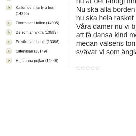
nu är det färdigt in
Katten den har fyra ben
Nu ska alla borden
(14290)
nu ska hela rasket 
Ekorrn satt i tallen (14085)
Våra damer nu vi b
De som är nyktra (13893)
att få dansa kind m
medan valsens tone
En värmlandspojk (13396)
svävar vi som ängla
Siffervisan (13149)
Hej bonna pojkar (12446)