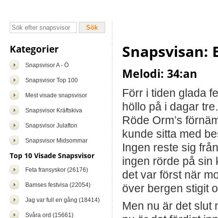
Snapsvisan: 
Kategorier
Snapsvisor A - Ö
Melodi: 34:an
Snapsvisor Top 100
Förr i tiden glada f
Mest visade snapsvisor
höllo på i dagar tre.
Snapsvisor Kräftskiva
Röde Orm’s förnäm
Snapsvisor Julafton
kunde sitta med be
Snapsvisor Midsommar
Ingen reste sig frå
Top 10 Visade Snapsvisor
ingen rörde på sin
Feta fransyskor (26176)
det var först när 
Bamses festvisa (22054)
över bergen stigit 
Jag var full en gång (18414)
Men nu är det slut 
Svåra ord (15661)