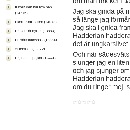
om man dricker råa
Katten den har fyra ben
Jag ska gnida på m
(14276)
så länge jag förmår
Ekorrn satt i tallen (14073)
Jag skall gnida fram
De som är nyktra (13883)
Hadderian haddera
En värmlandspojk (13384)
det är ungkarslivet
Siffervisan (13122)
Och när sädesvät
Hej bonna pojkar (12441)
sjunger jag en lite
och jag sjunger om 
Hadderian haddera,
om du ringer mej, s