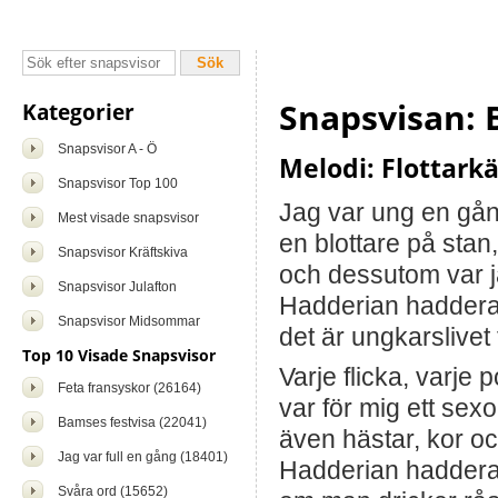
Snapsvisan: 
Kategorier
Snapsvisor A - Ö
Melodi: Flottarkä
Snapsvisor Top 100
Jag var ung en gån
Mest visade snapsvisor
en blottare på stan,
Snapsvisor Kräftskiva
och dessutom var 
Snapsvisor Julafton
Hadderian haddera,
Snapsvisor Midsommar
det är ungkarslivet
Top 10 Visade Snapsvisor
Varje flicka, varje p
Feta fransyskor (26164)
var för mig ett sexo
Bamses festvisa (22041)
även hästar, kor oc
Jag var full en gång (18401)
Hadderian haddera,
Svåra ord (15652)