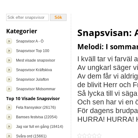
Snapsvisan: 
Kategorier
Snapsvisor A - Ö
Melodi: I sommar
Snapsvisor Top 100
I kväll tar vi farväl 
Mest visade snapsvisor
Av ungkarl säger v
Snapsvisor Kräftskiva
Av dem får vi aldri
Snapsvisor Julafton
de blivit Herr och F
Snapsvisor Midsommar
Så lycka till vi sä
Top 10 Visade Snapsvisor
Och sen har vi en 
Feta fransyskor (26176)
För dagens brudpar
Bamses festvisa (22054)
HURRA! HURRA! 
Jag var full en gång (18414)
Svåra ord (15661)