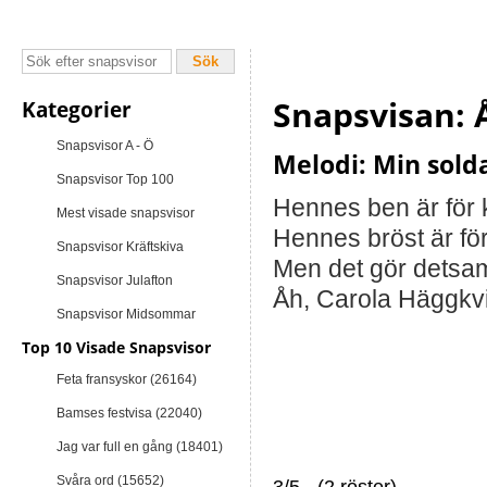
Snapsvisan: 
Kategorier
Snapsvisor A - Ö
Melodi: Min sold
Snapsvisor Top 100
Hennes ben är för k
Mest visade snapsvisor
Hennes bröst är för
Snapsvisor Kräftskiva
Men det gör detsamm
Snapsvisor Julafton
Åh, Carola Häggkvi
Snapsvisor Midsommar
Top 10 Visade Snapsvisor
Feta fransyskor (26164)
Bamses festvisa (22040)
Jag var full en gång (18401)
Svåra ord (15652)
3/5 - (2 röster)